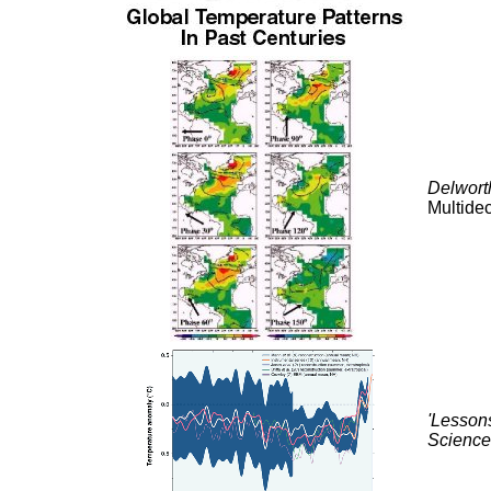
Delwort
Multidec
'Lessons
Science