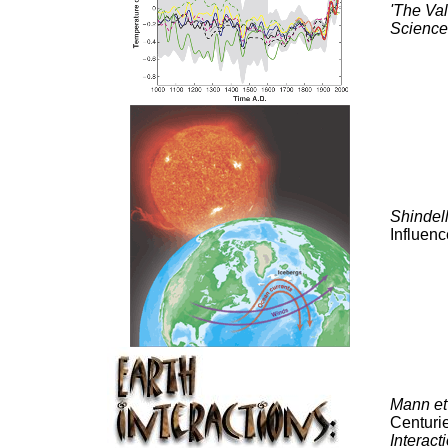
'The Val
Science
Shindell
Influen
Mann et
Centurie
Interact