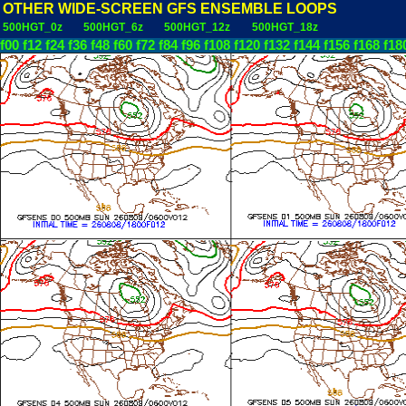
OTHER WIDE-SCREEN GFS ENSEMBLE LOOPS
500HGT_0z
500HGT_6z
500HGT_12z
500HGT_18z
f00
f12
f24
f36
f48
f60
f72
f84
f96
f108
f120
f132
f144
f156
f168
f18