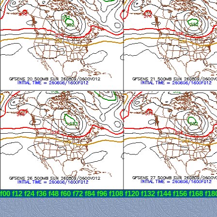
f00
f12
f24
f36
f48
f60
f72
f84
f96
f108
f120
f132
f144
f156
f168
f18